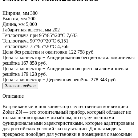
Ширина, мм
380
Высота, мм
200
Длина, мм
5,000
Габаритная высота, мм
202
Теплоотдача при 95°/85°/20°С
7,633
Теплоотдача 90°/70°/20°С
6,151
Теплоотдача 75°/65°/20°С
4,766
Цена без решётки и окантовки
122 758 руб.
Цена за конвектор + Анодированная бесцветная алюминиевая
решётка
167 858 руб.
Цена за конвектор + Анодированная цветная алюминиевая
решётка
179 128 руб.
Цена за конвектор + Деревянная решётка
278 348 руб.
Заказать сейчас
Описание
Встраиваемый в пол конвектор с естественной конвекцией
Zolter ZN — это отопительный прибор, который обладает не
только неповторимым дизайном, но и улучшенными
функциональными характеристиками, которые адаптированы
для российских условий эксплутатации. Данная модель
прекрасно подойдет для установки в помещения с высокими