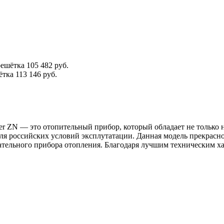
решётка
105 482 руб.
ётка
113 146 руб.
ter ZN — это отопительный прибор, который обладает не тольк
я российских условий эксплутатации. Данная модель прекрасн
ательного прибора отопления. Благодаря лучшим техническим ха