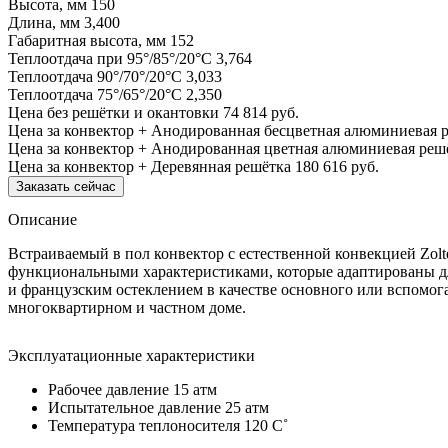
Высота, мм
150
Длина, мм
3,400
Габаритная высота, мм
152
Теплоотдача при 95°/85°/20°С
3,764
Теплоотдача 90°/70°/20°С
3,033
Теплоотдача 75°/65°/20°С
2,350
Цена без решётки и окантовки
74 814 руб.
Цена за конвектор + Анодированная бесцветная алюминиевая 
Цена за конвектор + Анодированная цветная алюминиевая реш
Цена за конвектор + Деревянная решётка
180 616 руб.
Заказать сейчас
Описание
Встраиваемый в пол конвектор с естественной конвекцией Zol
функциональными характеристиками, которые адаптированы дл
и французским остеклением в качестве основного или вспомог
многоквартирном и частном доме.
Эксплуатационные характеристики
Рабочее давление 15 атм
Испытательное давление 25 атм
Температура теплоносителя 120 C˚