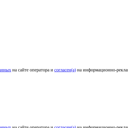
анных
на сайте оператора и
согласен(а)
на информационно-рекла
анных
на сайте оператора и
согласен(а)
на информационно-рекла