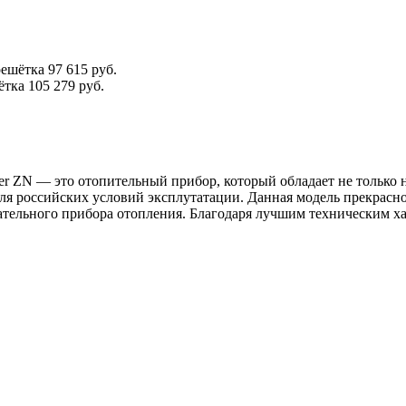
решётка
97 615 руб.
ётка
105 279 руб.
ter ZN — это отопительный прибор, который обладает не тольк
я российских условий эксплутатации. Данная модель прекрасн
ательного прибора отопления. Благодаря лучшим техническим ха