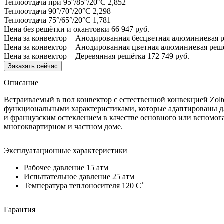
Теплоотдача при 95°/85°/20°С
2,852
Теплоотдача 90°/70°/20°С
2,298
Теплоотдача 75°/65°/20°С
1,781
Цена без решётки и окантовки
66 947 руб.
Цена за конвектор + Анодированная бесцветная алюминиевая 
Цена за конвектор + Анодированная цветная алюминиевая реш
Цена за конвектор + Деревянная решётка
172 749 руб.
Заказать сейчас
Описание
Встраиваемый в пол конвектор с естественной конвекцией Zol
функциональными характеристиками, которые адаптированы дл
и французским остеклением в качестве основного или вспомог
многоквартирном и частном доме.
Эксплуатационные характеристики
Рабочее давление 15 атм
Испытательное давление 25 атм
Температура теплоносителя 120 C˚
Гарантия