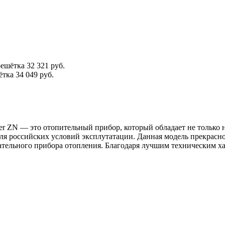
решётка
32 321 руб.
ётка
34 049 руб.
ter ZN — это отопительный прибор, который обладает не тольк
я российских условий эксплутатации. Данная модель прекрасн
ательного прибора отопления. Благодаря лучшим техническим ха