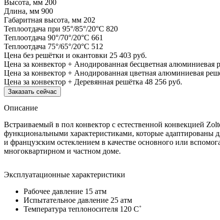
Высота, мм
200
Длина, мм
900
Габаритная высота, мм
202
Теплоотдача при 95°/85°/20°С
820
Теплоотдача 90°/70°/20°С
661
Теплоотдача 75°/65°/20°С
512
Цена без решётки и окантовки
25 403 руб.
Цена за конвектор + Анодированная бесцветная алюминиевая 
Цена за конвектор + Анодированная цветная алюминиевая реш
Цена за конвектор + Деревянная решётка
48 256 руб.
Заказать сейчас
Описание
Встраиваемый в пол конвектор с естественной конвекцией Zol
функциональными характеристиками, которые адаптированы дл
и французским остеклением в качестве основного или вспомог
многоквартирном и частном доме.
Эксплуатационные характеристики
Рабочее давление 15 атм
Испытательное давление 25 атм
Температура теплоносителя 120 C˚