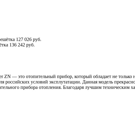
решётка
127 026 руб.
ётка
136 242 руб.
ter ZN — это отопительный прибор, который обладает не тольк
я российских условий эксплутатации. Данная модель прекрасн
ательного прибора отопления. Благодаря лучшим техническим ха