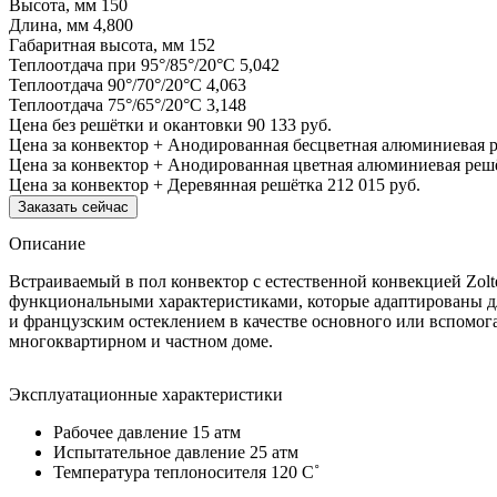
Высота, мм
150
Длина, мм
4,800
Габаритная высота, мм
152
Теплоотдача при 95°/85°/20°С
5,042
Теплоотдача 90°/70°/20°С
4,063
Теплоотдача 75°/65°/20°С
3,148
Цена без решётки и окантовки
90 133 руб.
Цена за конвектор + Анодированная бесцветная алюминиевая 
Цена за конвектор + Анодированная цветная алюминиевая реш
Цена за конвектор + Деревянная решётка
212 015 руб.
Заказать сейчас
Описание
Встраиваемый в пол конвектор с естественной конвекцией Zol
функциональными характеристиками, которые адаптированы дл
и французским остеклением в качестве основного или вспомог
многоквартирном и частном доме.
Эксплуатационные характеристики
Рабочее давление 15 атм
Испытательное давление 25 атм
Температура теплоносителя 120 C˚