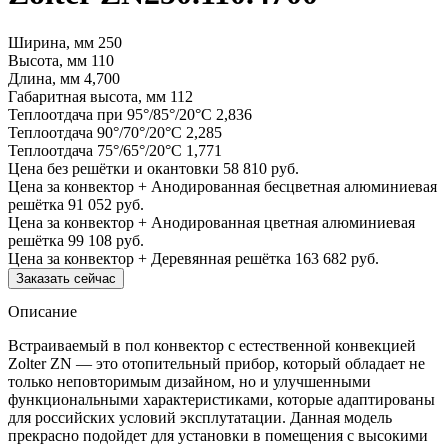
Ширина, мм
250
Высота, мм
110
Длина, мм
4,700
Габаритная высота, мм
112
Теплоотдача при 95°/85°/20°С
2,836
Теплоотдача 90°/70°/20°С
2,285
Теплоотдача 75°/65°/20°С
1,771
Цена без решётки и окантовки
58 810 руб.
Цена за конвектор + Анодированная бесцветная алюминиевая
решётка
91 052 руб.
Цена за конвектор + Анодированная цветная алюминиевая
решётка
99 108 руб.
Цена за конвектор + Деревянная решётка
163 682 руб.
Заказать сейчас
Описание
Встраиваемый в пол конвектор с естественной конвекцией
Zolter ZN — это отопительный прибор, который обладает не
только неповторимым дизайном, но и улучшенными
функциональными характеристиками, которые адаптированы
для российских условий эксплутатации. Данная модель
прекрасно подойдет для установки в помещения с высокими