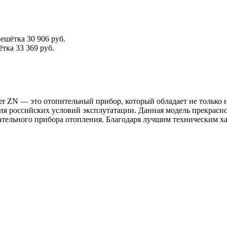
решётка
30 906 руб.
ётка
33 369 руб.
ter ZN — это отопительный прибор, который обладает не тольк
я российских условий эксплутатации. Данная модель прекрасн
ательного прибора отопления. Благодаря лучшим техническим ха