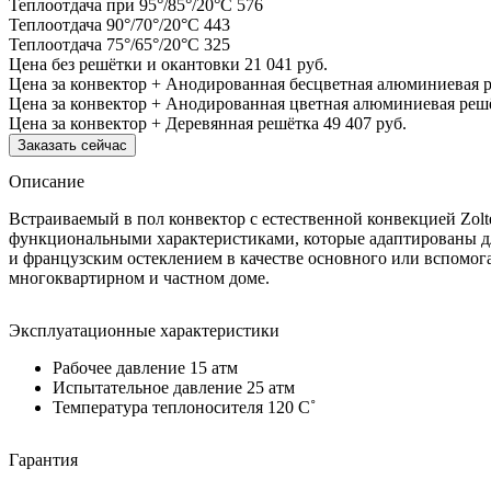
Теплоотдача при 95°/85°/20°С
576
Теплоотдача 90°/70°/20°С
443
Теплоотдача 75°/65°/20°С
325
Цена без решётки и окантовки
21 041 руб.
Цена за конвектор + Анодированная бесцветная алюминиевая 
Цена за конвектор + Анодированная цветная алюминиевая реш
Цена за конвектор + Деревянная решётка
49 407 руб.
Заказать сейчас
Описание
Встраиваемый в пол конвектор с естественной конвекцией Zol
функциональными характеристиками, которые адаптированы дл
и французским остеклением в качестве основного или вспомог
многоквартирном и частном доме.
Эксплуатационные характеристики
Рабочее давление 15 атм
Испытательное давление 25 атм
Температура теплоносителя 120 C˚
Гарантия