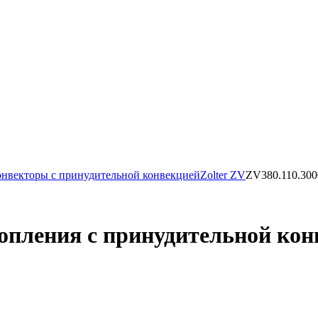
нвекторы с принудительной конвекцией
Zolter ZV
ZV380.110.300
пления с принудительной конв