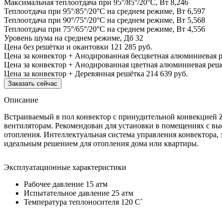
Максимальная теплоотдача при 95°/85°/20°С, Вт
8,246
Теплоотдача при 95°/85°/20°С на среднем режиме, Вт
6,597
Теплоотдача при 90°/75°/20°С на среднем режиме, Вт
5,568
Теплоотдача при 75°/65°/20°С на среднем режиме, Вт
4,556
Уровень шума на среднем режиме, Дб
32
Цена без решётки и окантовки
121 285 руб.
Цена за конвектор + Анодированная бесцветная алюминиевая 
Цена за конвектор + Анодированная цветная алюминиевая реш
Цена за конвектор + Деревянная решётка
214 639 руб.
Заказать сейчас
Описание
Встраиваемый в пол конвектор с принудительной конвекцией 
вентиляторам. Рекомендован для установки в помещениях с вы
отопления. Интеллектуальная система управления конвектора, 
идеальным решением для отопления дома или квартиры.
Эксплуатационные характеристики
Рабочее давление 15 атм
Испытательное давление 25 атм
Температура теплоносителя 120 C˚