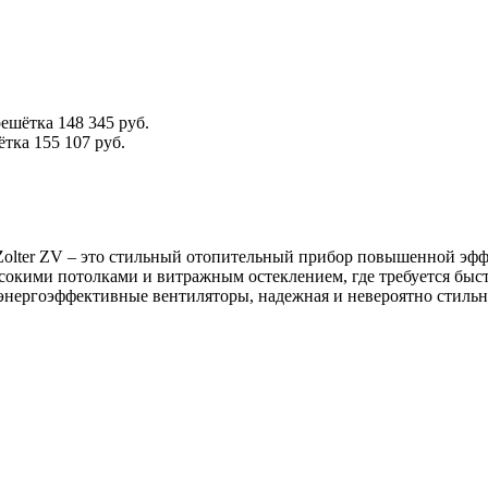
решётка
148 345 руб.
ётка
155 107 руб.
Zolter ZV – это стильный отопительный прибор повышенной эф
сокими потолками и витражным остеклением, где требуется быс
энергоэффективные вентиляторы, надежная и невероятно стильна