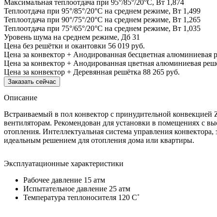
Максимальная теплоотдача при 95°/85°/20°С, Вт
1,874
Теплоотдача при 95°/85°/20°С на среднем режиме, Вт
1,499
Теплоотдача при 90°/75°/20°С на среднем режиме, Вт
1,265
Теплоотдача при 75°/65°/20°С на среднем режиме, Вт
1,035
Уровень шума на среднем режиме, Дб
31
Цена без решётки и окантовки
56 019 руб.
Цена за конвектор + Анодированная бесцветная алюминиевая 
Цена за конвектор + Анодированная цветная алюминиевая реш
Цена за конвектор + Деревянная решётка
88 265 руб.
Заказать сейчас
Описание
Встраиваемый в пол конвектор с принудительной конвекцией 
вентиляторам. Рекомендован для установки в помещениях с вы
отопления. Интеллектуальная система управления конвектора, 
идеальным решением для отопления дома или квартиры.
Эксплуатационные характеристики
Рабочее давление 15 атм
Испытательное давление 25 атм
Температура теплоносителя 120 C˚