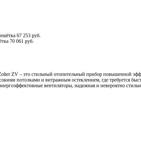
решётка
67 253 руб.
ётка
70 061 руб.
Zolter ZV – это стильный отопительный прибор повышенной эф
сокими потолками и витражным остеклением, где требуется быс
энергоэффективные вентиляторы, надежная и невероятно стильна