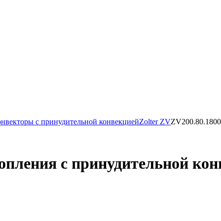
нвекторы с принудительной конвекцией
Zolter ZV
ZV200.80.1800
пления с принудительной конв