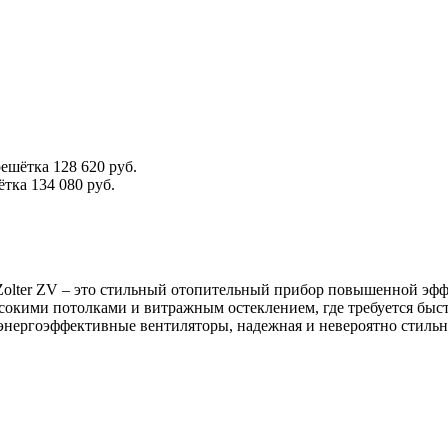
решётка
128 620 руб.
ётка
134 080 руб.
Zolter ZV – это стильный отопительный прибор повышенной эф
сокими потолками и витражным остеклением, где требуется быс
энергоэффективные вентиляторы, надежная и невероятно стильна