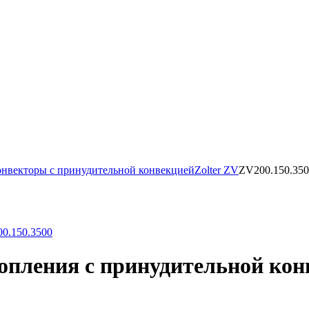
нвекторы с принудительной конвекцией
Zolter ZV
ZV200.150.35
пления с принудительной конв