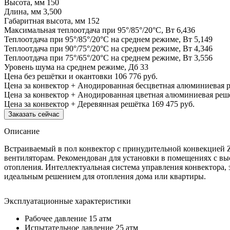
Высота, мм
150
Длина, мм
3,500
Габаритная высота, мм
152
Максимальная теплоотдача при 95°/85°/20°С, Вт
6,436
Теплоотдача при 95°/85°/20°С на среднем режиме, Вт
5,149
Теплоотдача при 90°/75°/20°С на среднем режиме, Вт
4,346
Теплоотдача при 75°/65°/20°С на среднем режиме, Вт
3,556
Уровень шума на среднем режиме, Дб
33
Цена без решётки и окантовки
106 776 руб.
Цена за конвектор + Анодированная бесцветная алюминиевая 
Цена за конвектор + Анодированная цветная алюминиевая реш
Цена за конвектор + Деревянная решётка
169 475 руб.
Заказать сейчас
Описание
Встраиваемый в пол конвектор с принудительной конвекцией 
вентиляторам. Рекомендован для установки в помещениях с вы
отопления. Интеллектуальная система управления конвектора, 
идеальным решением для отопления дома или квартиры.
Эксплуатационные характеристики
Рабочее давление 15 атм
Испытательное давление 25 атм