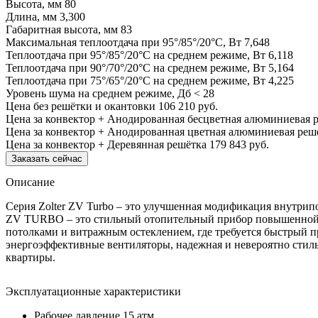
Высота, мм
80
Длина, мм
3,300
Габаритная высота, мм
83
Максимальная теплоотдача при 95°/85°/20°С, Вт
7,648
Теплоотдача при 95°/85°/20°С на среднем режиме, Вт
6,118
Теплоотдача при 90°/70°/20°С на среднем режиме, Вт
5,164
Теплоотдача при 75°/65°/20°С на среднем режиме, Вт
4,225
Уровень шума на среднем режиме, Дб
< 28
Цена без решётки и окантовки
106 210 руб.
Цена за конвектор + Анодированная бесцветная алюминиевая 
Цена за конвектор + Анодированная цветная алюминиевая реш
Цена за конвектор + Деревянная решётка
179 843 руб.
Заказать сейчас
Описание
Серия Zolter ZV Turbo – это улучшенная модификация внутрип
ZV TURBO – это стильный отопительный прибор повышенной э
потолками и витражным остеклением, где требуется быстрый п
энергоэффективные вентиляторы, надежная и невероятно стил
квартиры.
Эксплуатационные характеристики
Рабочее давление 15 атм