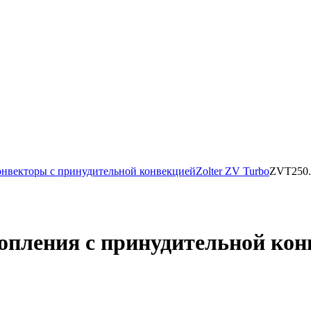
нвекторы с принудительной конвекцией
Zolter ZV Turbo
ZVT250.
опления с принудительной кон