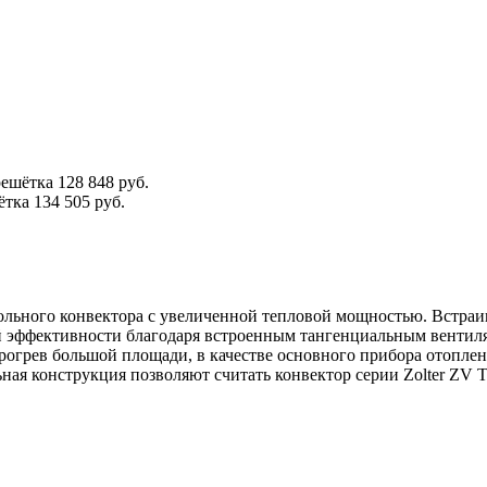
решётка
128 848 руб.
ётка
134 505 руб.
ольного конвектора с увеличенной тепловой мощностью. Встраив
ффективности благодаря встроенным тангенциальным вентилят
рогрев большой площади, в качестве основного прибора отоплен
ьная конструкция позволяют считать конвектор серии Zolter Z