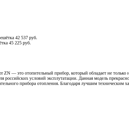
решётка
42 537 руб.
ётка
45 225 руб.
ter ZN — это отопительный прибор, который обладает не тольк
я российских условий эксплутатации. Данная модель прекрасн
ательного прибора отопления. Благодаря лучшим техническим ха