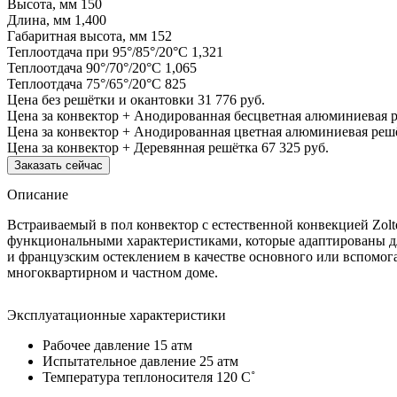
Высота, мм
150
Длина, мм
1,400
Габаритная высота, мм
152
Теплоотдача при 95°/85°/20°С
1,321
Теплоотдача 90°/70°/20°С
1,065
Теплоотдача 75°/65°/20°С
825
Цена без решётки и окантовки
31 776 руб.
Цена за конвектор + Анодированная бесцветная алюминиевая 
Цена за конвектор + Анодированная цветная алюминиевая реш
Цена за конвектор + Деревянная решётка
67 325 руб.
Заказать сейчас
Описание
Встраиваемый в пол конвектор с естественной конвекцией Zol
функциональными характеристиками, которые адаптированы дл
и французским остеклением в качестве основного или вспомог
многоквартирном и частном доме.
Эксплуатационные характеристики
Рабочее давление 15 атм
Испытательное давление 25 атм
Температура теплоносителя 120 C˚