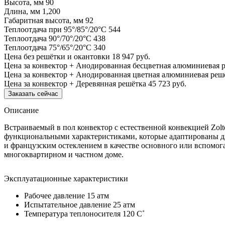
Высота, мм
90
Длина, мм
1,200
Габаритная высота, мм
92
Теплоотдача при 95°/85°/20°С
544
Теплоотдача 90°/70°/20°С
438
Теплоотдача 75°/65°/20°С
340
Цена без решётки и окантовки
18 947 руб.
Цена за конвектор + Анодированная бесцветная алюминиевая 
Цена за конвектор + Анодированная цветная алюминиевая реш
Цена за конвектор + Деревянная решётка
45 723 руб.
Заказать сейчас
Описание
Встраиваемый в пол конвектор с естественной конвекцией Zol
функциональными характеристиками, которые адаптированы дл
и французским остеклением в качестве основного или вспомог
многоквартирном и частном доме.
Эксплуатационные характеристики
Рабочее давление 15 атм
Испытательное давление 25 атм
Температура теплоносителя 120 C˚