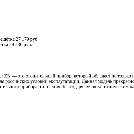
решётка
27 179 руб.
ётка
29 236 руб.
ter ZN — это отопительный прибор, который обладает не тольк
я российских условий эксплутатации. Данная модель прекрасн
ательного прибора отопления. Благодаря лучшим техническим ха