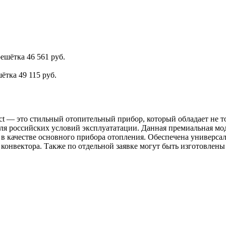
решётка
46 561 руб.
шётка
49 115 руб.
act — это стильный отопительный прибор, который обладает не
я российских условий эксплуататации. Данная премиальная мод
 качестве основного прибора отопления. Обеспечена универсал
 конвектора. Также по отдельной заявке могут быть изготовле